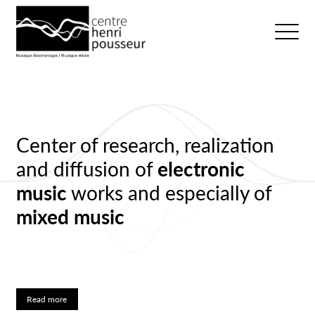
Logo Chp
Ouvrir/fer
Center of research, realization
and diffusion of
electronic
music
works and especially of
mixed music
Read more