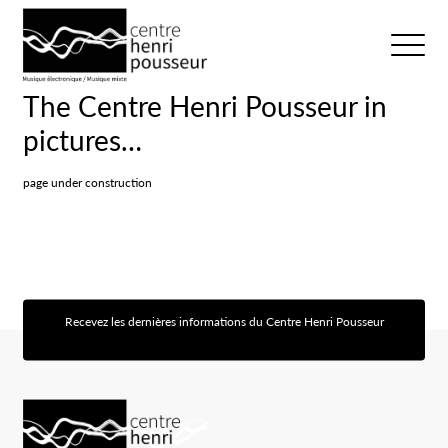
Logo Chp
Ouvrir/fer
The Centre Henri Pousseur in
pictures…
page under construction
Recevez les dernières informations du Centre Henri Pousseur
[sibwp_form id=1]
Logo Chp