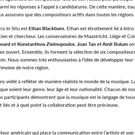
armi les réponses à l’appel à candidatures. De cette manière, to
us assurons que des compositeurs actifs dans toutes les régions 
ro In Situ est
Ethan Blackburn
. Ethan est étroitement lié à Intr
ien et chercheur. Les conservatoires de Maastricht, Liège et C
vard et Konstantinos Zisimopoulos
.
Joan Tan et Amit Buium
ont
res ouvert. Ensemble, ils forment la sélection de six compositeu
in. Nous sommes très enthousiastes à l’idée de développer leur tr
imoine de notre région.
s veillé à refléter de manière réaliste le monde de la musique. 
 que soient leur genre, leur âge et leur nationalité. Chacun de n
os participants démontrent que la musique est le langage de tous
 liés et à quel point la collaboration peut être précieuse.
teur américain qui place la communication entre l’artiste et son