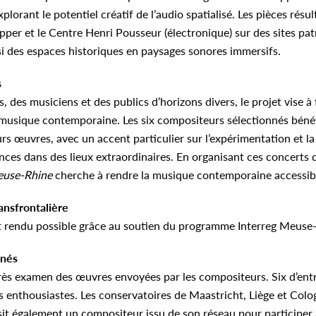
plorant le potentiel créatif de l’audio spatialisé. Les pièces rés
per et le Centre Henri Pousseur (électronique) sur des sites pat
i des espaces historiques en paysages sonores immersifs.
s
 des musiciens et des publics d’horizons divers, le projet vise à f
la musique contemporaine. Les six compositeurs sélectionnés béné
rs œuvres, avec un accent particulier sur l’expérimentation et 
nces dans des lieux extraordinaires. En organisant ces concerts
euse-Rhine
cherche à rendre la musique contemporaine accessible
ansfrontalière
t rendu possible grâce au soutien du programme Interreg Meuse
nnés
près examen des œuvres envoyées par les compositeurs. Six d’en
s enthousiastes. Les conservatoires de Maastricht, Liège et Co
sit également un compositeur issu de son réseau pour participer 