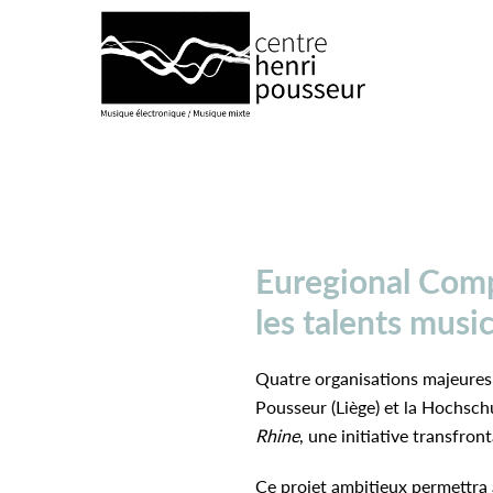
Logo Chp
Euregional Comp
les talents mus
Quatre organisations majeures 
Pousseur (Liège) et la Hochsch
Rhine
, une initiative transfro
Ce projet ambitieux permettra