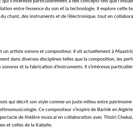
ui s’intéresse particulièrement à des concepts tels que l’instabil
relation entre l’essence du son et la technologie. Il explore cette 
 du chant, des instruments et de l’électronique, tout en collabora
 un artiste sonore et compositeur. Il vit actuellement à Maastric
lement dans diverses disciplines telles que la composition, les pe
ns sonores et la fabrication d’instruments. Il s’intéresse particuliè
eois qui décrit son style comme un juste milieu entre patrimoin
 l’ethnomusicologie. Ce compositeur s’inspire de Bartók en Algérie
 spectacle de théâtre musical en collaboration avec Thiziri Chekai,
s et celles de la Kabylie.