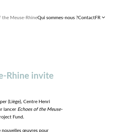
f the Meuse-Rhine
Qui sommes-nous ?
Contact
FR
Soutien et
services
Le Centre
En images
L’équipe
e-Rhine invite
er (Liège), Centre Henri
ur lancer
Echoes of the Meuse-
roject Fund.
e nouvelles œuvres pour