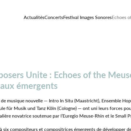
Actualités
Concerts
Festival Images Sonores
Echoes o
osers Unite : Echoes of the Meus
icaux émergents
de musique nouvelle — Intro In Situ (Maastricht), Ensemble Hopp
ule für Musik und Tanz Köln (Cologne) — ont uni leurs forces po
ntalière novatrice soutenue par l’Euregio Meuse-Rhin et le Small P
 à six compositeurs et compositrices émergents de développer d