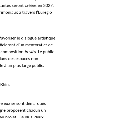
ultantes seront créées en 2027,
rimoniaux à travers l’Euregio
avoriser le dialogue artistique
ficieront d’un mentorat et de
la composition
in situ
. Le public
 dans des espaces non
 à un plus large public.
-Rhin.
tre eux se sont démarqués
logne proposent chacun un
au projet. De plus, deux