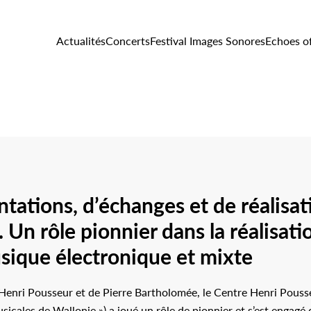
Actualités
Concerts
Festival Images Sonores
Echoes o
tations, d’échanges et de réalisat
Un rôle pionnier dans la réalisatio
sique électronique et mixte
e Henri Pousseur et de Pierre Bartholomée, le Centre Henri Pous
cales de Wallonie ») a joué un rôle de pionnier et s’est engagé 