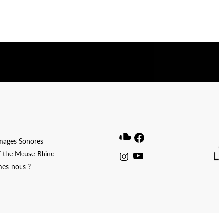
ibwp_form id=1]
s
Soundcloud
Facebook
Images Sonores
f the Meuse-Rhine
Instagram
Youtube
es-nous ?