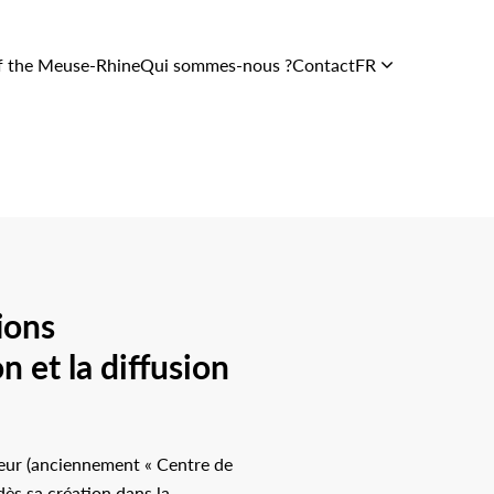
f the Meuse-Rhine
Qui sommes-nous ?
Contact
FR
Soutien et
services
Le Centre
En images
L’équipe
ions
n et la diffusion
seur (anciennement « Centre de
dès sa création dans la