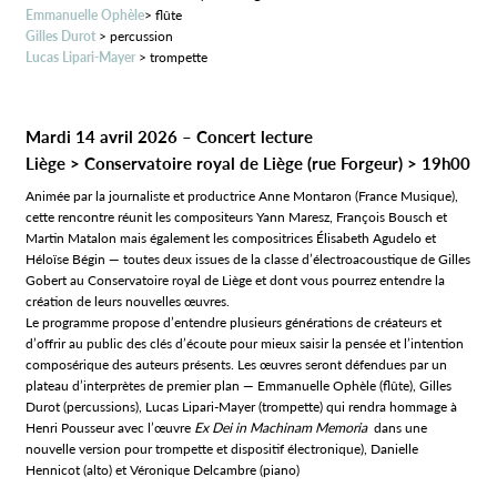
Emmanuelle Ophèle
> flûte
Gilles Durot
> percussion
Lucas Lipari-Mayer
> trompette
Mardi 14 avril 2026 – Concert lecture
Liège > Conservatoire royal de Liège (rue Forgeur) > 19h00
Animée par la journaliste et productrice Anne Montaron (France Musique),
cette rencontre réunit les compositeurs Yann Maresz, François Bousch et
Martin Matalon mais également les compositrices Élisabeth Agudelo et
Héloïse Bégin — toutes deux issues de la classe d’électroacoustique de Gilles
Gobert au Conservatoire royal de Liège et dont vous pourrez entendre la
création de leurs nouvelles œuvres.
Le programme propose d’entendre plusieurs générations de créateurs et
d’offrir au public des clés d’écoute pour mieux saisir la pensée et l’intention
composérique des auteurs présents. Les œuvres seront défendues par un
plateau d’interprètes de premier plan — Emmanuelle Ophèle (flûte), Gilles
Durot (percussions), Lucas Lipari‑Mayer (trompette) qui rendra hommage à
Henri Pousseur avec l’œuvre
Ex Dei in Machinam Memoria
dans une
nouvelle version pour trompette et dispositif électronique), Danielle
Hennicot (alto) et Véronique Delcambre (piano)