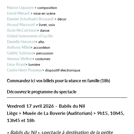
Manon Lepauvre
> composition
Lionel Ménard
> mise en scène
Damien Schoëvaërt-Brossault
> décor
Arnaud Marzorati
> livret, voix
Azzie McCutcheon
> danse
United Instruments of Lucilin
Danielle Hennicot
> alto
Anthony Millet
> accordéon
Galdric Subirana
> percussion
Vanessa Vérillon
> costumes
Lison Royet
> lumière
Centre Henri Pousseur
> dispositif électronique
Commandez ici vos billets pour la séance en famille (18h)
Découvrez le programme du spectacle
Vendredi 17 avril 2026 – Babils du Nil
Liège > Musée de La Boverie (Auditorium) > 9h15, 10h45,
13h45 et 18h
« Babils du Nil
», s
pectacle à destination de la petite