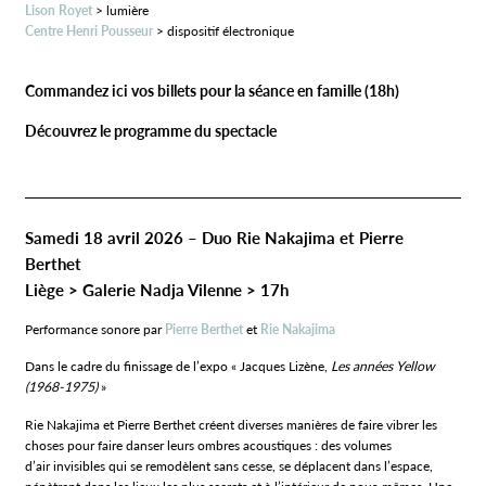
Lison Royet
> lumière
Centre Henri Pousseur
> dispositif électronique
Commandez ici vos billets pour la séance en famille (18h)
Découvrez le programme du spectacle
Samedi 18 avril 2026 – Duo Rie Nakajima et Pierre
Berthet
Liège > Galerie Nadja Vilenne > 17h
Performance sonore par
Pierre Berthet
et
Rie Nakajima
Dans le cadre du finissage de l’expo « Jacques Lizène,
Les années Yellow
(1968-1975)
»
Rie Nakajima et Pierre Berthet créent diverses manières de faire vibrer les
choses pour faire danser leurs ombres acoustiques : des volumes
d’air invisibles qui se remodèlent sans cesse, se déplacent dans l’espace,