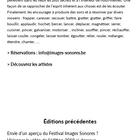
pénètrent dans les lieux les plus secrets et à l’intérieur de nous-mêmes. Une
façon de se rapprocher de l’esprit inhérent aux choses est de les écouter.
Finalement, les encourager à produire des sons et à résonner par divers
moyens : frapper, caresser, secouer, battre, gratter, gratter, griffer, faire
bouillir, applaudir, hochet, bercer, lancer, déplacer, magnétiser, serrer,
cuisiner, pincer, galvaniser, motoriser. , incliner, souffler, pincer, réchauffer,
laisser couler, congeler, laisser tomber, égoutter, relier, rouler, mélanger,
étendre, chanter, ….
> Réservations :
info@images-sonores.be
> Découvrez les artistes
Éditions précédentes
Envie d’un aperçu du Festival Images Sonores ?