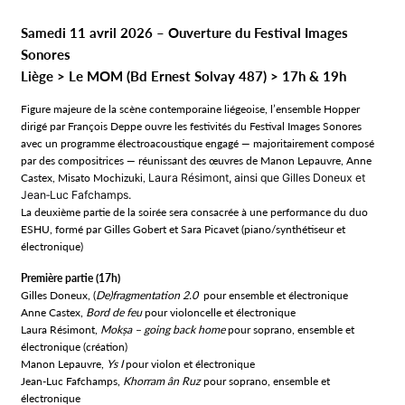
Samedi 11 avril 2026 – Ouverture du Festival Images
Sonores
Liège > Le MOM (Bd Ernest Solvay 487) > 17h & 19h
Figure majeure de la scène contemporaine liégeoise, l’ensemble Hopper
dirigé par François Deppe ouvre les festivités du Festival Images Sonores
avec un programme électroacoustique engagé — majoritairement composé
par des compositrices — réunissant des œuvres de Manon Lepauvre, Anne
Castex, Misato Mochizuki,
Laura Résimont, ainsi que Gilles Doneux et
Jean‑Luc Fafchamps.
La deuxième partie de la soirée sera consacrée à une performance du duo
ESHU, formé par Gilles Gobert et Sara Picavet (piano/synthétiseur et
électronique)
Première partie (17h)
Gilles Doneux, (
De)fragmentation 2.0
pour ensemble et électronique
Anne Castex,
Bord de feu
pour violoncelle et électronique
Laura Résimont,
Mokṣa – going back home
pour soprano, ensemble et
électronique (création)
Manon Lepauvre,
Ys I
pour violon et électronique
Jean-Luc Fafchamps,
Khorram ân Ruz
pour soprano, ensemble et
électronique