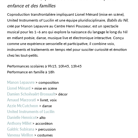
enfance et des familles
Coproduction transfrontalière impliquant Lionel Ménard (mise en scène),
United Instruments of Lucilin et une équipe pluridisciplinaire,
Babils du Nil
,
créé par Manon Lepauvre au Centre Henri Pousseur, est un spectacle
musical pour les 1–6 ans qui explore la naissance du langage le long du Nil
en mêlant poésie, danse, musique live et électronique interactive. Conçu
comme une expérience sensorielle et participative, il combine voix,
instruments et traitements en temps réel pour susciter curiosité et émotion
chez les tout‑petits.
Performances scolaires à 9h15, 10h45, 13h45
Performance en famille à 18h
Manon Lepauvre
> composition
Lionel Ménard
> mise en scène
Damien Schoëvaërt-Brossault
> décor
Arnaud Marzorati
> livret, voix
Azzie McCutcheon
> danse
United Instruments of Lucilin
Danielle Hennicot
> alto
Anthony Millet
> accordéon
Galdric Subirana
> percussion
Vanessa Vérillon
> costumes