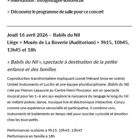
> réservations :
info@images-sonores.be
>
Découvrez le programme de salle pour ce concert
Jeudi 16 avril 2026 – Babils du Nil
Liège > Musée de La Boverie (Auditorium) > 9h15, 10h45,
13h45 et 18h
« Babils du Nil
», s
pectacle à destination de la petite
enfance et des familles
Coproduction transfrontalière impliquant Lionel Ménard (mise en scène),
United Instruments of Lucilin et une équipe pluridisciplinaire,
Babils du Nil
,
créé par Manon Lepauvre au Centre Henri Pousseur, est un spectacle
musical pour les 1–6 ans qui explore la naissance du langage le long du Nil
en mêlant poésie, danse, musique live et électronique interactive. Conçu
comme une expérience sensorielle et participative, il combine voix,
instruments et traitements en temps réel pour susciter curiosité et émotion
chez les tout‑petits.
Performances scolaires à 9h15, 10h45, 13h45
Performance en famille à 18h