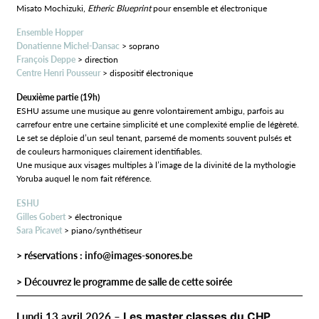
Misato Mochizuki,
Etheric Blueprint
pour ensemble et électronique
Ensemble Hopper
Donatienne Michel-Dansac
> soprano
François Deppe
> direction
Centre Henri Pousseur
> dispositif électronique
Deuxième partie (19h)
ESHU assume une musique au genre volontairement ambigu, parfois au
carrefour entre une certaine simplicité et une complexité emplie de légèreté.
Le set se déploie d’un seul tenant, parsemé de moments souvent pulsés et
de couleurs harmoniques clairement identifiables.
Une musique aux visages multiples à l’image de la divinité de la mythologie
Yoruba auquel le nom fait référence.
ESHU
Gilles Gobert
> électronique
Sara Picavet
> piano/synthétiseur
> réservations :
info@images-sonores.be
>
Découvrez le programme de salle de cette soirée
Lundi 13 avril 2026 –
Les master classes du CHP