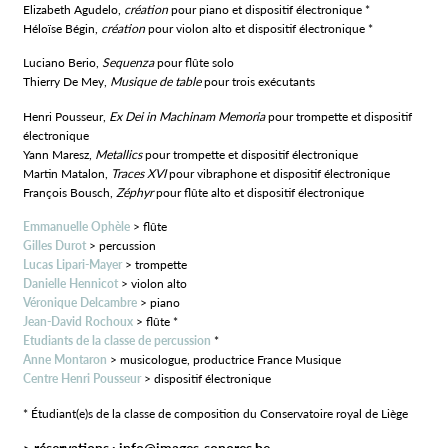
Elizabeth Agudelo,
création
pour piano et dispositif électronique *
Héloïse Bégin,
création
pour violon alto et dispositif électronique *
Luciano Berio,
Sequenza
pour flûte solo
Thierry De Mey,
Musique de table
pour trois exécutants
Henri Pousseur,
Ex Dei in Machinam Memoria
pour trompette et dispositif
électronique
Yann Maresz,
Metallics
pour trompette et dispositif électronique
Martin Matalon,
Traces XVI
pour vibraphone et dispositif électronique
François Bousch,
Zéphyr
pour flûte alto et dispositif électronique
Emmanuelle Ophèle
> flûte
Gilles Durot
> percussion
Lucas Lipari-Mayer
> trompette
Danielle Hennicot
> violon alto
Véronique Delcambre
>
piano
Jean-David Rochoux
> flûte *
Etudiants de la classe de percussion
*
Anne Montaron
> musicologue, productrice France Musique
Centre Henri Pousseur
> dispositif électronique
* Étudiant(e)s de la classe de composition du Conservatoire royal de Liège