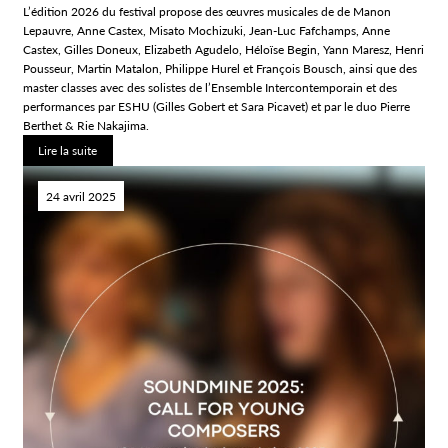
L’édition 2026 du festival propose des œuvres musicales de de Manon
Lepauvre, Anne Castex, Misato Mochizuki, Jean-Luc Fafchamps, Anne
Castex, Gilles Doneux, Elizabeth Agudelo, Héloïse Begin, Yann Maresz, Henri
Pousseur, Martin Matalon, Philippe Hurel et François Bousch, ainsi que des
master classes avec des solistes de l’Ensemble Intercontemporain et des
performances par ESHU (Gilles Gobert et Sara Picavet) et par le duo Pierre
Berthet & Rie Nakajima.
Lire la suite
24 avril 2025