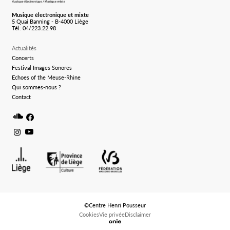
Musique électronique et mixte
5 Quai Banning - B-4000 Liège
Tél: 04/223.22.98
Actualités
Concerts
Festival Images Sonores
Echoes of the Meuse-Rhine
Qui sommes-nous ?
Contact
Soundcloud
Facebook
Instagram
Youtube
©Centre Henri Pousseur
Cookies
Vie privée
Disclaimer
Logo Onie