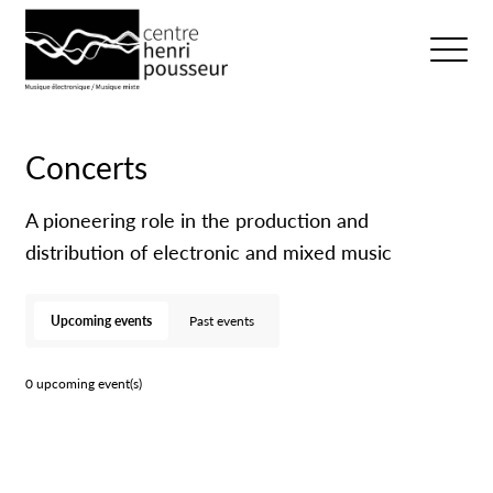
Logo Chp
Ouvrir/fer
Concerts
A pioneering role in the production and
distribution of electronic and mixed music
Upcoming events
Past events
0 upcoming event(s)