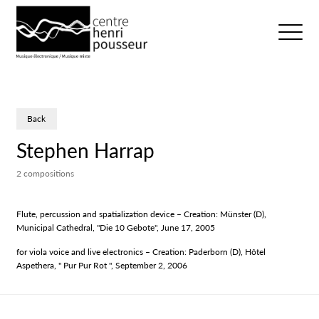
Logo Chp
Ouvrir/fer
Back
Stephen Harrap
2 compositions
Flute, percussion and spatialization device – Creation: Münster (D),
Municipal Cathedral, "Die 10 Gebote", June 17, 2005
for viola voice and live electronics – Creation: Paderborn (D), Hôtel
Aspethera, " Pur Pur Rot ", September 2, 2006