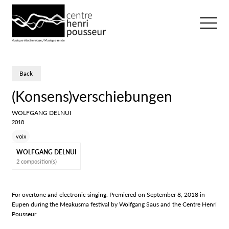
Logo Chp
Ouvrir/fer
Back
(Konsens)verschiebungen
WOLFGANG DELNUI
2018
voix
WOLFGANG DELNUI
2 composition(s)
For overtone and electronic singing. Premiered on September 8, 2018 in
Eupen during the Meakusma festival by Wolfgang Saus and the Centre Henri
Pousseur