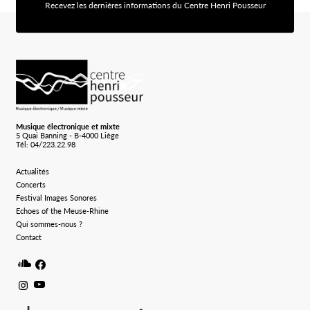
Recevez les dernières informations du Centre Henri Pousseur
[sibwp_form id=1]
Logo Chp
Musique électronique et mixte
5 Quai Banning - B-4000 Liège
Tél: 04/223.22.98
Actualités
Concerts
Festival Images Sonores
Echoes of the Meuse-Rhine
Qui sommes-nous ?
Contact
Soundcloud
Facebook
Instagram
Youtube