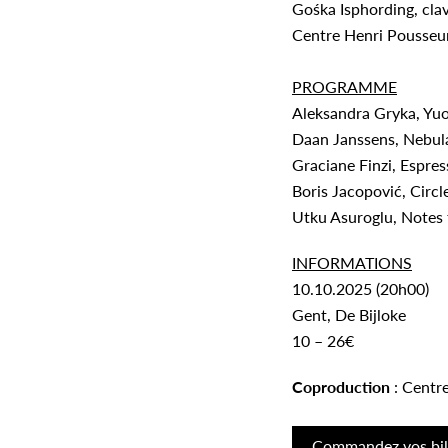
Gośka Isphording, cla
Centre Henri Pousseur 
PROGRAMME
Aleksandra Gryka, Yu
Daan Janssens, Nebul
Graciane Finzi, Espres
Boris Jacopović, Circ
Utku Asuroglu, Notes
INFORMATIONS
10.10.2025 (20h00)
Gent, De Bijloke
10 – 26€
Coproduction
: Centr
Commandez vos bill