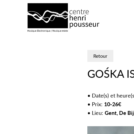
Logo Chp
Retour
GOŚKA I
Date(s) et heure(
Prix:
10-26€
Lieu:
Gent, De Bi