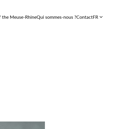
f the Meuse-Rhine
Qui sommes-nous ?
Contact
FR
Soutien et
services
Le Centre
En images
L’équipe