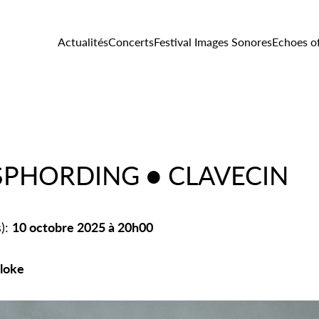
Actualités
Concerts
Festival Images Sonores
Echoes o
SPHORDING ● CLAVECIN
s):
10 octobre 2025 à 20h00
jloke