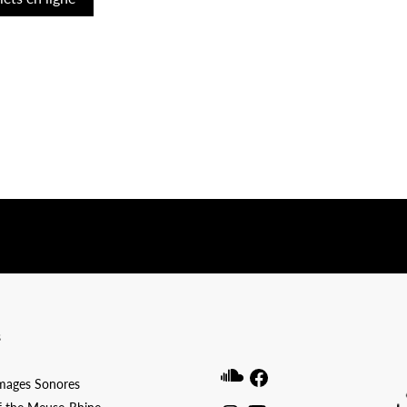
ibwp_form id=1]
s
Soundcloud
Facebook
Images Sonores