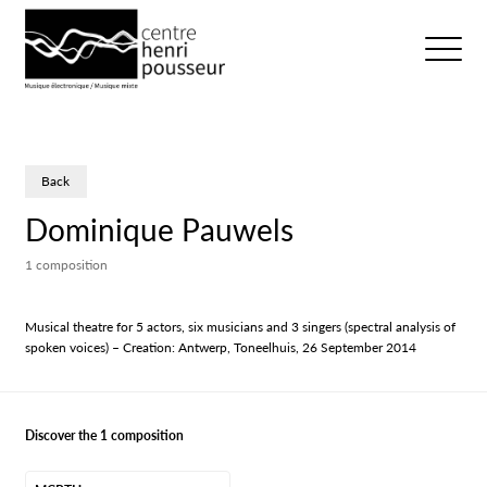
Logo Chp
Ouvrir/fer
Back
Dominique Pauwels
1 composition
Musical theatre for 5 actors, six musicians and 3 singers (spectral analysis of
spoken voices) – Creation: Antwerp, Toneelhuis, 26 September 2014
Discover the 1 composition