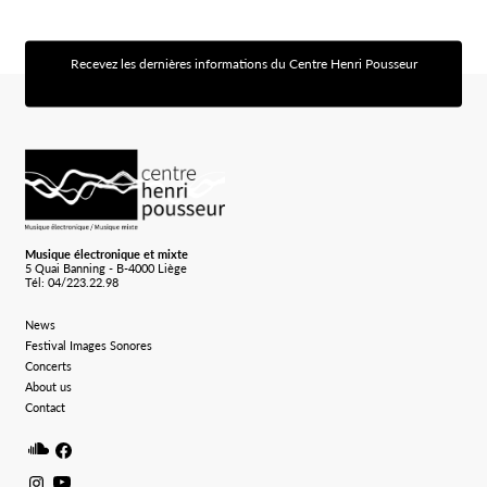
Recevez les dernières informations du Centre Henri Pousseur
[sibwp_form id=1]
Logo Chp
Musique électronique et mixte
5 Quai Banning - B-4000 Liège
Tél: 04/223.22.98
News
Festival Images Sonores
Concerts
About us
Contact
Soundcloud
Facebook
Instagram
Youtube