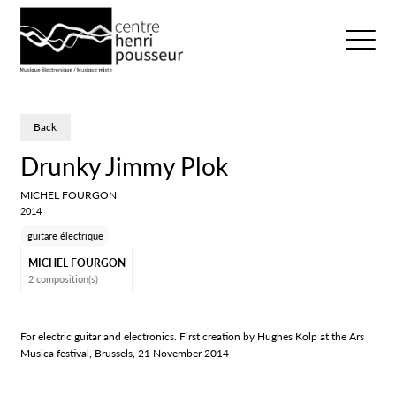
Logo Chp
Ouvrir/fer
Back
Drunky Jimmy Plok
MICHEL FOURGON
2014
guitare électrique
MICHEL FOURGON
2 composition(s)
For electric guitar and electronics. First creation by Hughes Kolp at the Ars
Musica festival, Brussels, 21 November 2014