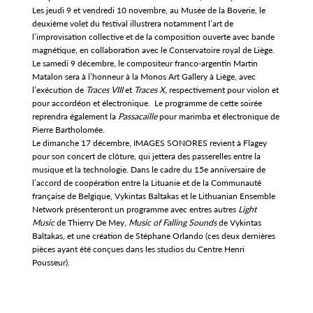
Les jeudi 9 et vendredi 10 novembre, au Musée de la Boverie, le
deuxième volet du festival illustrera notamment l’art de
l’improvisation collective et de la composition ouverte avec bande
magnétique, en collaboration avec le Conservatoire royal de Liège.
Le samedi 9 décembre, le compositeur franco-argentin Martin
Matalon sera à l’honneur à la Monos Art Gallery à Liège, avec
l’exécution de
Traces VIII
et
Traces X
, respectivement pour violon et
pour accordéon et électronique. Le programme de cette soirée
reprendra également la
Passacaille
pour marimba et électronique de
Pierre Bartholomée.
Le dimanche 17 décembre, IMAGES SONORES revient à Flagey
pour son concert de clôture, qui jettera des passerelles entre la
musique et la technologie. Dans le cadre du 15e anniversaire de
l’accord de coopération entre la Lituanie et de la Communauté
française de Belgique, Vykintas Baltakas et le Lithuanian Ensemble
Network présenteront un programme avec entres autres
Light
Music
de Thierry De Mey,
Music of Falling Sounds
de Vykintas
Baltakas, et une création de Stéphane Orlando (ces deux dernières
pièces ayant été conçues dans les studios du Centre Henri
Pousseur).