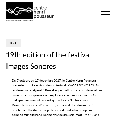
Logo Chp
Ouvrir/fer
Back
19th edition of the festival
Images Sonores
Du 7 octobre au 17 décembre 2017, le Centre Henri Pousseur
présentera la 19e édition de son festival IMAGES SONORES. Six
rendez-vous à Liège et à Bruxelles permettront aux amateurs et aux
curieux de musique mixte d’explorer cet univers sonore qui fait
dialoguer instruments acoustiques et sons électroniques.
Durant le week-end d’ouverture, les samedi 7 et dimanche 8
octobre au Théâtre de Liège, le festival rendra hommage au
compositeur allemand Karlheinz Stockhausen, mort il y a 10 ans.