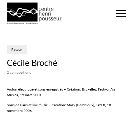
Logo Chp
Ouvrir/fer
Retour
Cécile Broché
2 compositions
Violon électrique et sons enregistrés – Création: Bruxelles, Festival Ars
Musica, 19 mars 2001
Sons de Paris et live music – Création: Mazy (Gembloux), Jazz 8, 18
novembre 2006