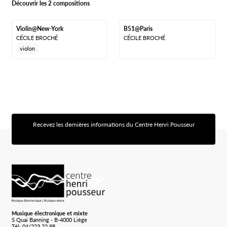
Découvrir les 2 compositions
Violin@New-York
B51@Paris
CÉCILE BROCHÉ
CÉCILE BROCHÉ
violon
Recevez les dernières informations du Centre Henri Pousseur
[sibwp_form id=1]
Logo Chp
Musique électronique et mixte
5 Quai Banning - B-4000 Liège
Tél: 04/223.22.98