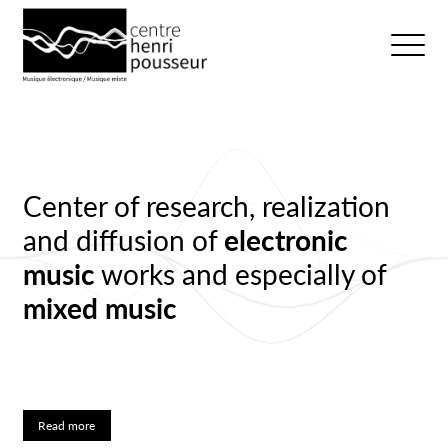
Logo Chp
Ouvrir/fer
Center of research, realization
and diffusion of
electronic
music
works and especially of
mixed music
Read more