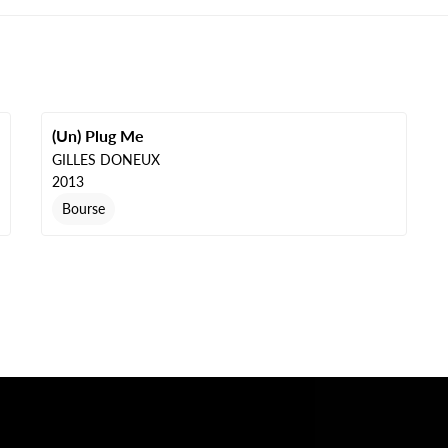
(Un) Plug Me
GILLES DONEUX
2013
Bourse
ibwp_form id=1]