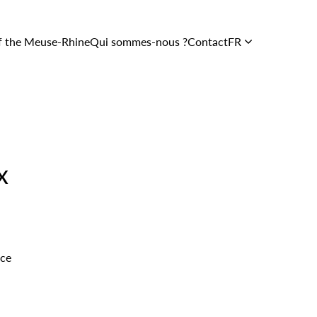
f the Meuse-Rhine
Qui sommes-nous ?
Contact
FR
Soutien et
services
Le Centre
En images
x
L’équipe
rce