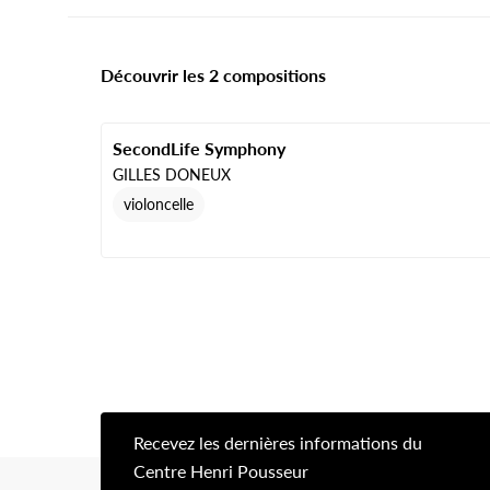
Découvrir les 2 compositions
SecondLife Symphony
GILLES DONEUX
violoncelle
Recevez les dernières informations du
[s
Centre Henri Pousseur