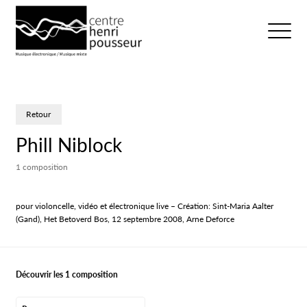
Logo Chp
Ouvrir/fer
Retour
Phill Niblock
1 composition
pour violoncelle, vidéo et électronique live – Création: Sint-Maria Aalter
(Gand), Het Betoverd Bos, 12 septembre 2008, Arne Deforce
Découvrir les 1 composition