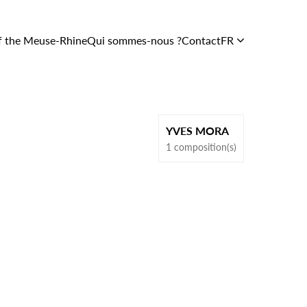
f the Meuse-Rhine
Qui sommes-nous ?
Contact
FR
Soutien et
services
Le Centre
YVES MORA
En images
1 composition(s)
L’équipe