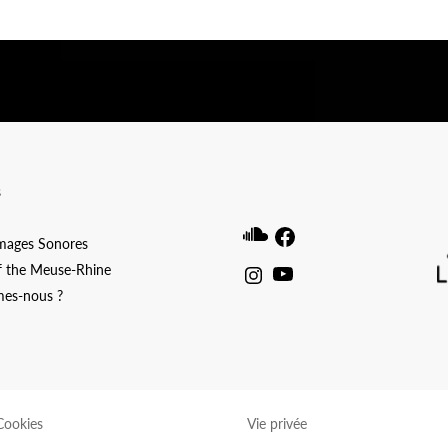
ibwp_form id=1]
s
Soundcloud
Facebook
Images Sonores
f the Meuse-Rhine
Instagram
Youtube
es-nous ?
Cookies
Vie privée