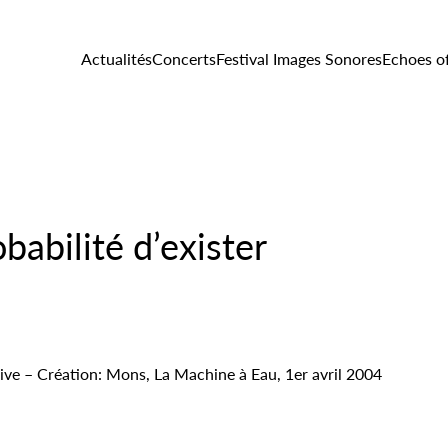
Actualités
Concerts
Festival Images Sonores
Echoes o
babilité d’exister
live – Création: Mons, La Machine à Eau, 1er avril 2004