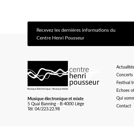
Recevez les dernières informations du
[s
Centre Henri Pousseur
Logo Chp
Actualité
Concerts
Festival 
Echoes o
Qui somm
Musique électronique et mixte
5 Quai Banning - B-4000 Liège
Contact
Tél: 04/223.22.98