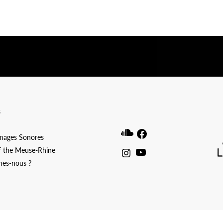
ibwp_form id=1]
s
Soundcloud
Facebook
Images Sonores
f the Meuse-Rhine
Instagram
Youtube
es-nous ?