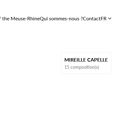
f the Meuse-Rhine
Qui sommes-nous ?
Contact
FR
Soutien et
services
Le Centre
MIREILLE CAPELLE
En images
15 composition(s)
L’équipe