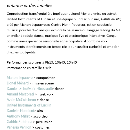
enfance et des familles
Coproduction transfrontalière impliquant Lionel Ménard (mise en scène),
United Instruments of Lucilin et une équipe pluridisciplinaire,
Babils du Nil
,
créé par Manon Lepauvre au Centre Henri Pousseur, est un spectacle
musical pour les 1–6 ans qui explore la naissance du langage le long du Nil
en mêlant poésie, danse, musique live et électronique interactive. Conçu
comme une expérience sensorielle et participative, il combine voix,
instruments et traitements en temps réel pour susciter curiosité et émotion
chez les tout‑petits.
Performances scolaires à 9h15, 10h45, 13h45
Performance en famille à 18h
Manon Lepauvre
> composition
Lionel Ménard
> mise en scène
Damien Schoëvaërt-Brossault
> décor
Arnaud Marzorati
> livret, voix
Azzie McCutcheon
> danse
United Instruments of Lucilin
Danielle Hennicot
> alto
Anthony Millet
> accordéon
Galdric Subirana
> percussion
Vanessa Vérillon
> costumes