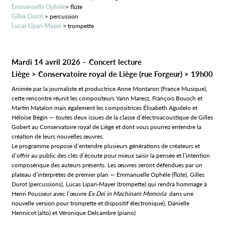
Emmanuelle Ophèle
> flûte
Gilles Durot
> percussion
Lucas Lipari-Mayer
> trompette
Mardi 14 avril 2026 – Concert lecture
Liège > Conservatoire royal de Liège (rue Forgeur) > 19h00
Animée par la journaliste et productrice Anne Montaron (France Musique),
cette rencontre réunit les compositeurs Yann Maresz, François Bousch et
Martin Matalon mais également les compositrices Élisabeth Agudelo et
Héloïse Bégin — toutes deux issues de la classe d’électroacoustique de Gilles
Gobert au Conservatoire royal de Liège et dont vous pourrez entendre la
création de leurs nouvelles œuvres.
Le programme propose d’entendre plusieurs générations de créateurs et
d’offrir au public des clés d’écoute pour mieux saisir la pensée et l’intention
composérique des auteurs présents. Les œuvres seront défendues par un
plateau d’interprètes de premier plan — Emmanuelle Ophèle (flûte), Gilles
Durot (percussions), Lucas Lipari‑Mayer (trompette) qui rendra hommage à
Henri Pousseur avec l’œuvre
Ex Dei in Machinam Memoria
dans une
nouvelle version pour trompette et dispositif électronique), Danielle
Hennicot (alto) et Véronique Delcambre (piano)