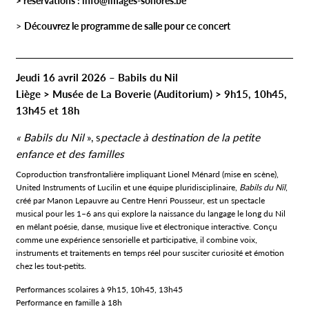
> réservations :
info@images-sonores.be
>
Découvrez le programme de salle pour ce concert
Jeudi 16 avril 2026 – Babils du Nil
Liège > Musée de La Boverie (Auditorium) > 9h15, 10h45,
13h45 et 18h
« Babils du Nil
», s
pectacle à destination de la petite
enfance et des familles
Coproduction transfrontalière impliquant Lionel Ménard (mise en scène),
United Instruments of Lucilin et une équipe pluridisciplinaire,
Babils du Nil
,
créé par Manon Lepauvre au Centre Henri Pousseur, est un spectacle
musical pour les 1–6 ans qui explore la naissance du langage le long du Nil
en mêlant poésie, danse, musique live et électronique interactive. Conçu
comme une expérience sensorielle et participative, il combine voix,
instruments et traitements en temps réel pour susciter curiosité et émotion
chez les tout‑petits.
Performances scolaires à 9h15, 10h45, 13h45
Performance en famille à 18h