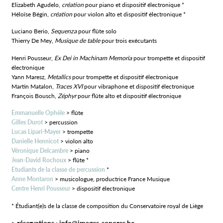
Elizabeth Agudelo,
création
pour piano et dispositif électronique *
Héloïse Bégin,
création
pour violon alto et dispositif électronique *
Luciano Berio,
Sequenza
pour flûte solo
Thierry De Mey,
Musique de table
pour trois exécutants
Henri Pousseur,
Ex Dei in Machinam Memoria
pour trompette et dispositif
électronique
Yann Maresz,
Metallics
pour trompette et dispositif électronique
Martin Matalon,
Traces XVI
pour vibraphone et dispositif électronique
François Bousch,
Zéphyr
pour flûte alto et dispositif électronique
Emmanuelle Ophèle
> flûte
Gilles Durot
> percussion
Lucas Lipari-Mayer
> trompette
Danielle Hennicot
> violon alto
Véronique Delcambre
>
piano
Jean-David Rochoux
> flûte *
Etudiants de la classe de percussion
*
Anne Montaron
> musicologue, productrice France Musique
Centre Henri Pousseur
> dispositif électronique
* Étudiant(e)s de la classe de composition du Conservatoire royal de Liège