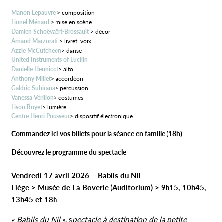
Manon Lepauvre
> composition
Lionel Ménard
> mise en scène
Damien Schoëvaërt-Brossault
> décor
Arnaud Marzorati
> livret, voix
Azzie McCutcheon
> danse
United Instruments of Lucilin
Danielle Hennicot
> alto
Anthony Millet
> accordéon
Galdric Subirana
> percussion
Vanessa Vérillon
> costumes
Lison Royet
> lumière
Centre Henri Pousseur
> dispositif électronique
Commandez ici vos billets pour la séance en famille (18h)
Découvrez le programme du spectacle
Vendredi 17 avril 2026 – Babils du Nil
Liège > Musée de La Boverie (Auditorium) > 9h15, 10h45,
13h45 et 18h
« Babils du Nil
», s
pectacle à destination de la petite