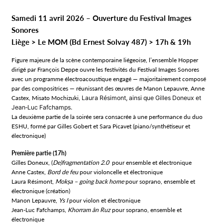
Samedi 11 avril 2026 – Ouverture du Festival Images
Sonores
Liège > Le MOM (Bd Ernest Solvay 487) > 17h & 19h
Figure majeure de la scène contemporaine liégeoise, l’ensemble Hopper
dirigé par François Deppe ouvre les festivités du Festival Images Sonores
avec un programme électroacoustique engagé — majoritairement composé
par des compositrices — réunissant des œuvres de Manon Lepauvre, Anne
Castex, Misato Mochizuki,
Laura Résimont, ainsi que Gilles Doneux et
Jean‑Luc Fafchamps.
La deuxième partie de la soirée sera consacrée à une performance du duo
ESHU, formé par Gilles Gobert et Sara Picavet (piano/synthétiseur et
électronique)
Première partie (17h)
Gilles Doneux, (
De)fragmentation 2.0
pour ensemble et électronique
Anne Castex,
Bord de feu
pour violoncelle et électronique
Laura Résimont,
Mokṣa – going back home
pour soprano, ensemble et
électronique (création)
Manon Lepauvre,
Ys I
pour violon et électronique
Jean-Luc Fafchamps,
Khorram ân Ruz
pour soprano, ensemble et
électronique