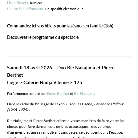
Lison Royet
> lumière
Centre Henri Pousseur
> dispositif électronique
Commandez ici vos billets pour la séance en famille (18h)
Découvrez le programme du spectacle
Samedi 18 avril 2026 – Duo Rie Nakajima et Pierre
Berthet
Liège > Galerie Nadja Vilenne > 17h
Performance sonore par
Pierre Berthet
et
Rie Nakajima
Dans le cadre du finissage de l’expo « Jacques Lizène,
Les années Yellow
(1968-1975)
»
Rie Nakajima et Pierre Berthet créent diverses manières de faire vibrer les
choses pour faire danser leurs ombres acoustiques : des volumes
d’air invisibles qui se remodèlent sans cesse, se déplacent dans l’espace,