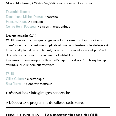
Misato Mochizuki,
Etheric Blueprint
pour ensemble et électronique
Ensemble Hopper
Donatienne Michel-Dansac
> soprano
François Deppe
> direction
Centre Henri Pousseur
> dispositif électronique
Deuxième partie (19h)
ESHU assume une musique au genre volontairement ambigu, parfois au
carrefour entre une certaine simplicité et une complexité emplie de légèreté.
Le set se déploie d’un seul tenant, parsemé de moments souvent pulsés et
de couleurs harmoniques clairement identifiables.
Une musique aux visages multiples à l’image de la divinité de la mythologie
Yoruba auquel le nom fait référence.
ESHU
Gilles Gobert
> électronique
Sara Picavet
> piano/synthétiseur
> réservations :
info@images-sonores.be
>
Découvrez le programme de salle de cette soirée
Lundi 13 avril 2026 –
Les master classes du CHP